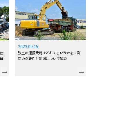
2023.09.15
？産
残土の運搬費用はどれくらいかかる？許
に解
可の必要性と罰則について解説