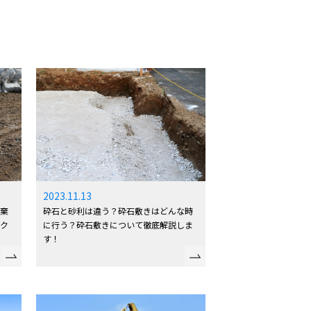
2023.11.13
砕石と砂利は違う？砕石敷きはどんな時
廃棄
に行う？砕石敷きについて徹底解説しま
ンク
す！