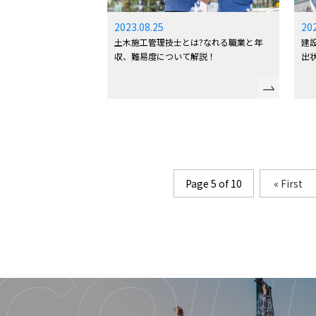
2023.08.25
20
土木施工管理技士とは?なれる職業と年
建
収、難易度について解説！
出
Page 5 of 10
« First