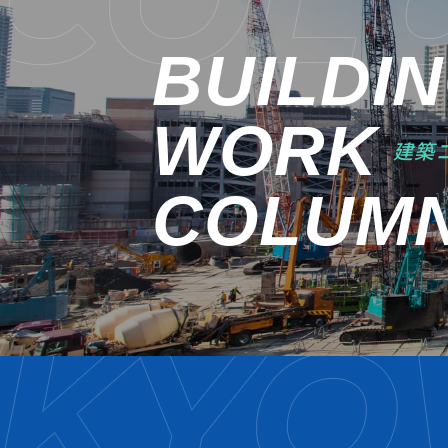
BUILDI
WORK
建築
COLUM