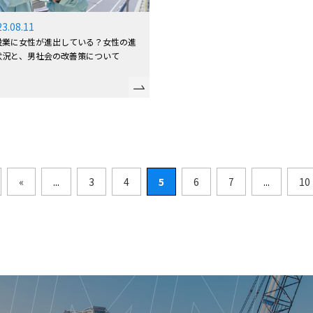
23.08.11
設業に女性が進出している？女性の進
状況と、男社会の改善策について
«
...
3
4
5
6
7
...
10