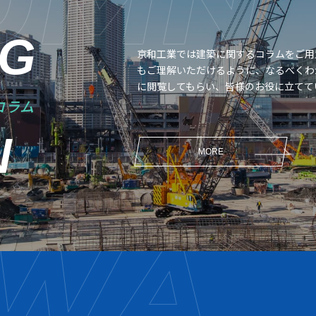
NG
京和工業では建築に関するコラムをご用
もご理解いただけるように、なるべくわ
に閲覧してもらい、皆様のお役に立てて
コラム
N
MORE