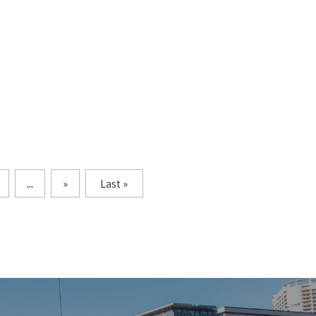
...
»
Last »